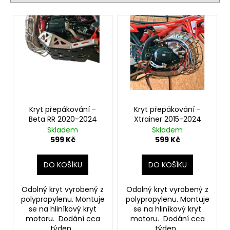
í
č
p
u
V
j
r
ý
e
o
p
m
d
i
e
u
s
k
p
SADA
t
r
TĚSNÍCÍCH
ů
O-
o
Kryt přepákování -
Kryt přepákování -
KROUŽKŮ
Beta RR 2020-2024
Xtrainer 2015-2024
d
VÝFUKU
Skladem
Skladem
2TRACING
u
599 Kč
599 Kč
-
2KS
k
t
99
DO KOŠÍKU
DO KOŠÍKU
Kč
ů
Odolný kryt vyrobený z
Odolný kryt vyrobený z
polypropylenu. Montuje
polypropylenu. Montuje
se na hliníkový kryt
se na hliníkový kryt
motoru. Dodání cca
motoru. Dodání cca
týden.
týden.