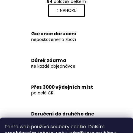
r
84
položek celkem
v
á
NAHORU
l
n
k
á
o
d
v
a
Garance doručení
á
c
nepoškozeného zboží
n
í
í
p
r
Dárek zdarma
v
Ke každé objednávce
k
y
v
Přes 3000 výdejních míst
ý
po celé ČR
p
i
s
Doručení do druhého dne
u
na jakékoliv místo
Tento web používá soubory cookie. Dalším