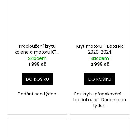
Prodloužení krytu
Kryt motoru - Beta RR
kolene a motoru KTM
2020-2024
EXC 250/300 2020-
Skladem
Skladem
2024
1 399 Kč
2 999 Kč
DO KOŠÍKU
DO KOŠÍKU
Dodání cca týden.
Bez krytu přepákování -
lze dokoupit. Dodání cca
týden.