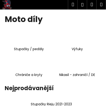
K
Přejít
Hledat
Náku
M
Přihlášen
na
o
obsah
Zpět
Zpět
košík
š
Moto díly
í
C
k
o
p
o
Stupačky / pedály
Výfuky
t
ř
e
b
u
Chrániče a kryty
Nikasil - zahraničí / DE
j
e
Nejprodávanější
t
e
Stupačky Rieju 2021-2023
n