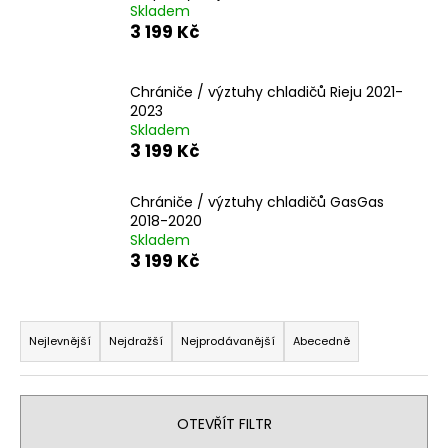
Skladem
a
3 199 Kč
j
í
Chrániče / výztuhy chladičů Rieju 2021-
t
2023
?
Skladem
3 199 Kč
Chrániče / výztuhy chladičů GasGas
2018-2020
HLEDAT
Skladem
3 199 Kč
Ř
D
o
a
Nejlevnější
Nejdražší
Nejprodávanější
Abecedně
p
z
o
e
r
n
OTEVŘÍT FILTR
u