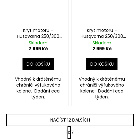
Kryt motoru -
Kryt motoru -
Husqvarna 250/300
Husqvarna 250/300
2017-2019
2020-2023
Skladem
Skladem
2 999 Kč
2 999 Kč
DO KOŠÍKU
DO KOŠÍKU
Vhodný k drátěnému
Vhodný k drátěnému
chrániči výfukového
chrániči výfukového
kolene. Dodání cca
kolene. Dodání cca
týden.
týden.
NAČÍST 12 DALŠÍCH
S
1
7
t
O