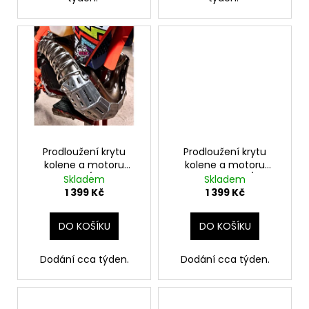
Prodloužení krytu
Prodloužení krytu
kolene a motoru
kolene a motoru
GasGas 250/300 2021-
Husqvarna 250/300
Skladem
Skladem
2024
2020-2024
1 399 Kč
1 399 Kč
DO KOŠÍKU
DO KOŠÍKU
Dodání cca týden.
Dodání cca týden.