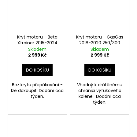
Kryt motoru - Beta
Kryt motoru - GasGas
Xtrainer 2015-2024
2018-2020 250/300
Skladem
Skladem
2 999 Kč
2 999 Kč
DO KOŠÍKU
DO KOŠÍKU
Bez krytu přepákování -
Vhodný k drátěnému
lze dokoupit. Dodání cca
chrániči výfukového
týden.
kolene. Dodání cca
týden.