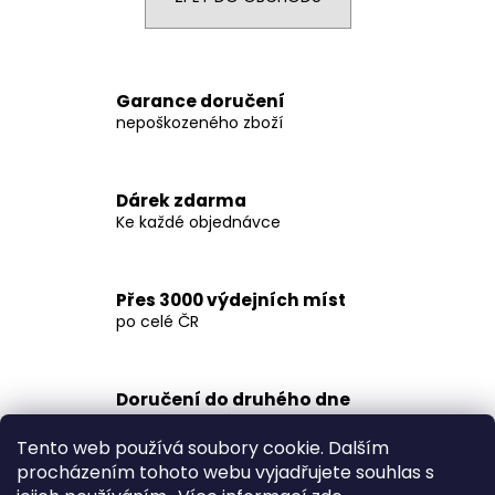
a
j
í
Garance doručení
t
nepoškozeného zboží
?
Dárek zdarma
Ke každé objednávce
HLEDAT
Přes 3000 výdejních míst
po celé ČR
D
o
p
Doručení do druhého dne
o
na jakékoliv místo
r
Tento web používá soubory cookie. Dalším
u
procházením tohoto webu vyjadřujete souhlas s
Z