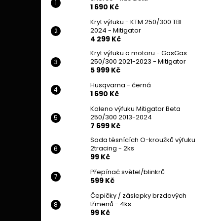
1 690 Kč
Kryt výfuku - KTM 250/300 TBI
2024 - Mitigator
4 299 Kč
Kryt výfuku a motoru - GasGas
250/300 2021-2023 - Mitigator
5 999 Kč
Husqvarna - černá
1 690 Kč
Koleno výfuku Mitigator Beta
250/300 2013-2024
7 699 Kč
Sada těsnících O-kroužků výfuku
2tracing - 2ks
99 Kč
Přepínač světel/blinkrů
599 Kč
Čepičky / záslepky brzdových
třmenů - 4ks
99 Kč