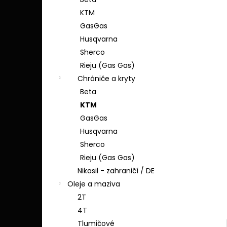
SHERCO - FLUO ŽLUTÁ
l
KTM
1 690 Kč
GasGas
Husqvarna
Sherco
Rieju (Gas Gas)
Chrániče a kryty
Beta
KTM
GasGas
Husqvarna
Sherco
Rieju (Gas Gas)
Nikasil - zahraničí / DE
Oleje a maziva
2T
4T
Tlumičové