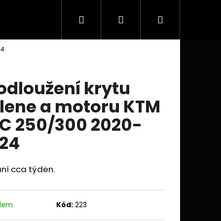
Hledat
Přihlášení
Nákupní
Doplňky a příslušenství
Obchodní podmínky
24
košík
odloužení krytu
lene a motoru KTM
C 250/300 2020-
24
ní cca týden.
Následující
adem
Kód:
223