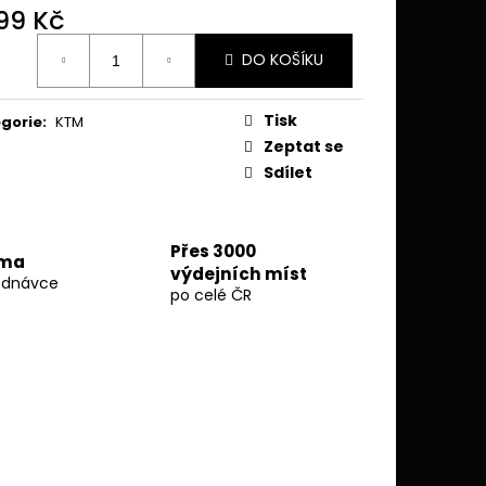
 MOTORU - GASGAS
399 Kč
023 - MITIGATOR
ná
DO KOŠÍKU
:
Tisk
gorie
:
KTM
Zeptat se
Sdílet
Přes 3000
rma
výdejních míst
ednávce
po celé ČR