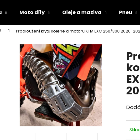
a
Moto díly
Oleje a maziva
Pneu
M
Prodloužení krytu kolene a motoru KTM EXC 250/300 2020-20
Co potřebujete najít?
Pr
HLEDAT
ko
EX
Doporučujeme
20
Dodá
Skl