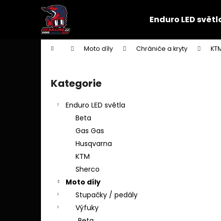
K
Přejít
na
o
Enduro LED světl
obsah
Zpět
Zpět
š
do
do
í
Domů
Moto díly
Chrániče a kryty
KT
k
obchodu
obchodu
P
o
Kategorie
Přeskočit
s
kategorie
t
Enduro LED světla
r
Beta
a
Gas Gas
n
Husqvarna
n
KTM
í
Sherco
p
Moto díly
a
Stupačky / pedály
n
Výfuky
e
Beta