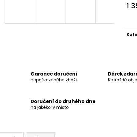
KRYT VÝFUKU - KTM 250/300 TBI 2024 -
KRYT VÝFUKU A
1 
MITIGATOR
250/300 2021-2
Měr
4 299 Kč
5 999 Kč
cena
Kate
Garance doručení
Dárek zda
nepoškozeného zboží
Ke každé obj
Doručení do druhého dne
na jakékoliv místo