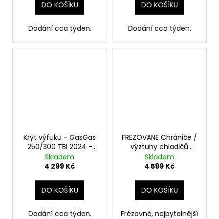
DO KOŠÍKU
DO KOŠÍKU
Dodání cca týden.
Dodání cca týden.
Kryt výfuku - GasGas
FREZOVANE Chrániče /
250/300 TBI 2024 -
výztuhy chladičů
Mitigator
GasGas 2021-2024
Skladem
Skladem
4 299 Kč
4 599 Kč
DO KOŠÍKU
DO KOŠÍKU
Dodání cca týden.
Frézovné, nejbytelnější