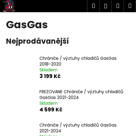
K
Přejít
Hledat
Náku
M
Přihlášen
na
o
obsah
Zpět
Zpět
košík
š
GasGas
í
C
k
Nejprodávanější
o
p
o
Chrániče / výztuhy chladičů GasGas
t
2018-2020
Skladem
ř
3 199 Kč
e
b
FREZOVANE Chrániče / výztuhy chladičů
u
GasGas 2021-2024
j
Skladem
4 599 Kč
e
t
Chrániče / výztuhy chladičů GasGas
e
2021-2024
n