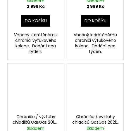
Skladem
Skladem
2 999 Kč
2 999 Kč
DO KOŠÍKU
DO KOŠÍKU
Vhodný k drátěnému
Vhodný k drátěnému
chrániči výfukového
chrániči výfukového
kolene. Dodání cca
kolene. Dodání cca
týden.
týden.
Chrániče / výztuhy
Chrániče / výztuhy
chladičů GasGas 2018-
chladičů GasGas 2021-
2020
2024
Skladem
Skladem