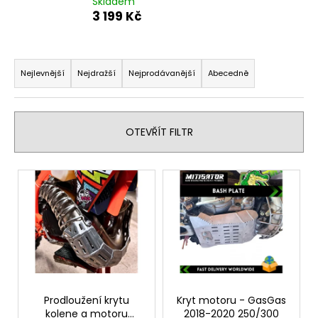
Skladem
a
3 199 Kč
j
í
Ř
t
a
Nejlevnější
Nejdražší
Nejprodávanější
Abecedně
?
z
e
n
OTEVŘÍT FILTR
í
p
HLEDAT
V
r
ý
o
p
d
D
i
u
o
s
p
k
p
o
t
r
r
ů
o
Prodloužení krytu
Kryt motoru - GasGas
u
kolene a motoru
2018-2020 250/300