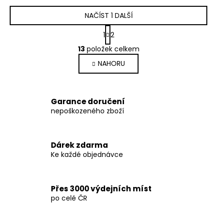
NAČÍST 1 DALŠÍ
S
1
2
t
O
r
13
položek celkem
v
á
NAHORU
l
n
k
á
o
d
v
a
Garance doručení
á
c
nepoškozeného zboží
n
í
í
p
r
Dárek zdarma
v
Ke každé objednávce
k
y
v
Přes 3000 výdejních míst
ý
po celé ČR
p
i