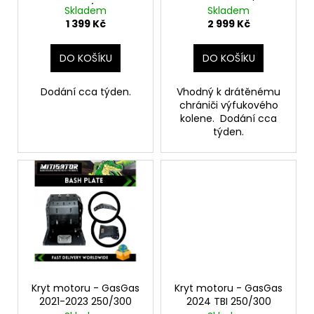
č
d
GasGas 250/300 2021-
Skladem
Skladem
u
u
2024
1 399 Kč
2 999 Kč
j
k
e
t
DO KOŠÍKU
DO KOŠÍKU
m
ů
e
Dodání cca týden.
Vhodný k drátěnému
chrániči výfukového
kolene. Dodání cca
SHERCO
-
týden.
FLUO
ŽLUTÁ
1
690
Kč
Kryt motoru - GasGas
Kryt motoru - GasGas
2021-2023 250/300
2024 TBI 250/300