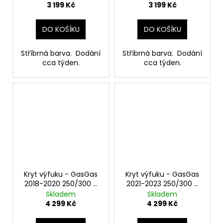
3 199 Kč
3 199 Kč
DO KOŠÍKU
DO KOŠÍKU
Stříbrná barva. Dodání
Stříbrná barva. Dodání
cca týden.
cca týden.
Kryt výfuku - GasGas
Kryt výfuku - GasGas
2018-2020 250/300 -
2021-2023 250/300 -
Mitigator
Mitigator
Skladem
Skladem
4 299 Kč
4 299 Kč