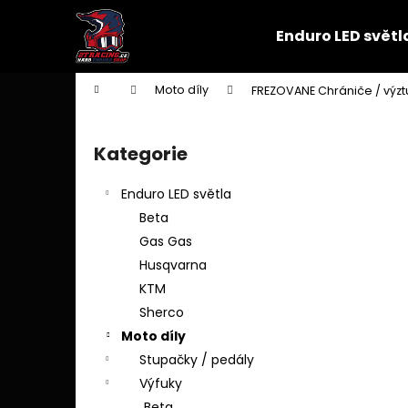
K
Přejít
na
o
Enduro LED světl
obsah
Zpět
Zpět
š
do
do
í
Domů
Moto díly
FREZOVANE Chrániče / výz
k
obchodu
obchodu
P
o
Kategorie
Přeskočit
s
kategorie
t
Enduro LED světla
r
Beta
a
Gas Gas
n
Husqvarna
n
KTM
í
Sherco
p
Moto díly
a
Stupačky / pedály
n
Výfuky
e
Beta