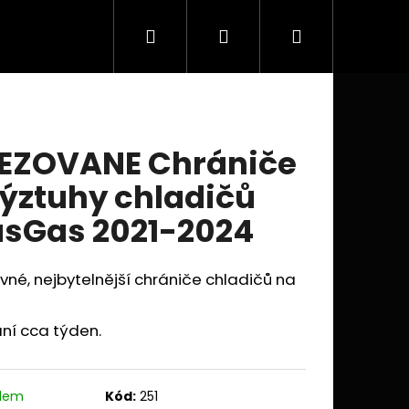
Hledat
Přihlášení
Nákupní
Doplňky a příslušenství
Obchodní podmínky
košík
EZOVANE Chrániče
výztuhy chladičů
sGas 2021-2024
vné, nejbytelnější chrániče chladičů na
ní cca týden.
Následující
adem
Kód:
251