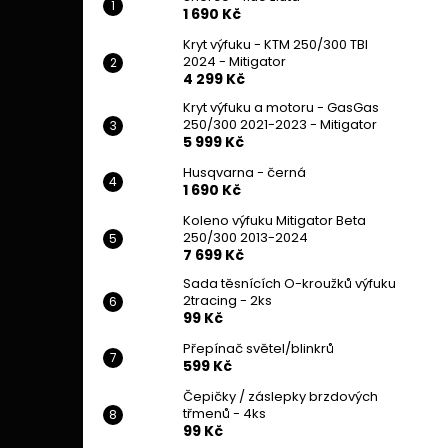
1 690 Kč
Kryt výfuku - KTM 250/300 TBI
2024 - Mitigator
4 299 Kč
Kryt výfuku a motoru - GasGas
250/300 2021-2023 - Mitigator
5 999 Kč
Husqvarna - černá
1 690 Kč
Koleno výfuku Mitigator Beta
250/300 2013-2024
7 699 Kč
Sada těsnících O-kroužků výfuku
2tracing - 2ks
99 Kč
Přepínač světel/blinkrů
599 Kč
Čepičky / záslepky brzdových
třmenů - 4ks
99 Kč