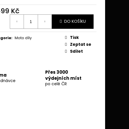
 MOTORU - GASGAS
023 - MITIGATOR
599 Kč
ná
DO KOŠÍKU
:
Tisk
gorie
:
Moto díly
Zeptat se
Sdílet
Přes 3000
rma
výdejních míst
ednávce
po celé ČR