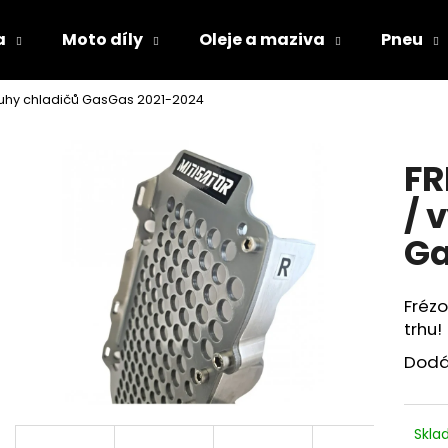
a
Moto díly
Oleje a maziva
Pneu
tuhy chladičů GasGas 2021-2024
Co potřebujete najít?
FR
HLEDAT
/ 
Ga
Doporučujeme
Frézo
trhu!
Dodá
Skl