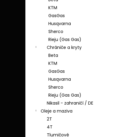
SHERCO - FLUO ŽLUTÁ
l
KTM
1 690 Kč
GasGas
Husqvarna
Sherco
Rieju (Gas Gas)
Chrániče a kryty
Beta
KTM
GasGas
Husqvarna
Sherco
Rieju (Gas Gas)
Nikasil - zahraničí / DE
Oleje a maziva
2T
4T
Tlumičové