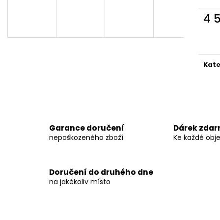
KRYT VÝFUKU - KTM 250/300 TBI 2024 -
KRYT VÝFUKU A
MITIGATOR
250/300 2021-2
4 
4 299 Kč
5 999 Kč
Měr
cena
Kate
Garance doručení
Dárek zda
nepoškozeného zboží
Ke každé obj
Doručení do druhého dne
na jakékoliv místo