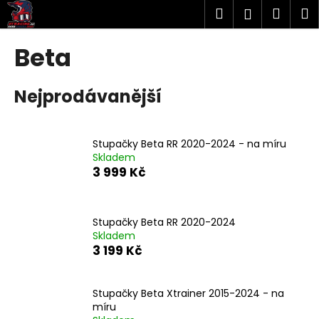
K
Přejít
Hledat
Náku
M
Přihlášen
na
o
obsah
Zpět
Zpět
košík
š
Beta
í
C
k
Nejprodávanější
o
p
o
Stupačky Beta RR 2020-2024 - na míru
t
Skladem
ř
3 999 Kč
e
b
u
Stupačky Beta RR 2020-2024
Skladem
j
3 199 Kč
e
t
Stupačky Beta Xtrainer 2015-2024 - na
e
míru
n