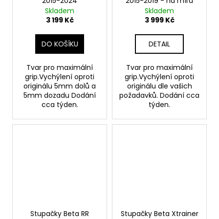
2015-2024
2015-2019 - na míru
Skladem
Skladem
3 199 Kč
3 999 Kč
DO KOŠÍKU
DETAIL
Tvar pro maximální
Tvar pro maximální
grip.Vychýlení oproti
grip.Vychýlení oproti
originálu 5mm dolů a
originálu dle vašich
5mm dozadu Dodání
požadavků. Dodání cca
cca týden.
týden.
Stupačky Beta RR
Stupačky Beta Xtrainer