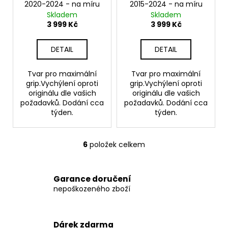
2020-2024 - na míru
2015-2024 - na míru
Skladem
Skladem
3 999 Kč
3 999 Kč
DETAIL
DETAIL
Tvar pro maximální
Tvar pro maximální
grip.Vychýlení oproti
grip.Vychýlení oproti
originálu dle vašich
originálu dle vašich
požadavků. Dodání cca
požadavků. Dodání cca
týden.
týden.
6
položek celkem
O
v
l
Garance doručení
á
nepoškozeného zboží
d
a
c
Dárek zdarma