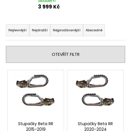
Skladem
a
3 999 Kč
j
í
Ř
t
a
Nejlevnější
Nejdražší
Nejprodávanější
Abecedně
?
z
e
n
OTEVŘÍT FILTR
í
p
HLEDAT
V
r
ý
o
p
d
D
i
u
o
s
p
k
p
o
t
r
r
ů
o
Stupačky Beta RR
Stupačky Beta RR
u
2015-2019
2020-2024