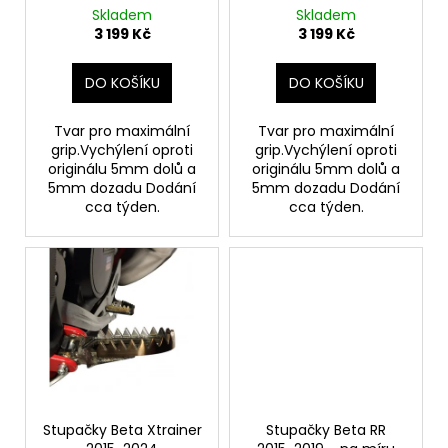
č
d
Skladem
Skladem
u
u
3 199 Kč
3 199 Kč
j
k
e
t
DO KOŠÍKU
DO KOŠÍKU
m
ů
e
Tvar pro maximální
Tvar pro maximální
grip.Vychýlení oproti
grip.Vychýlení oproti
originálu 5mm dolů a
originálu 5mm dolů a
KOLENO
VÝFUKU
5mm dozadu Dodání
5mm dozadu Dodání
MITIGATOR
cca týden.
cca týden.
BETA
250/300
2013-
2024
7
699
Kč
Stupačky Beta Xtrainer
Stupačky Beta RR