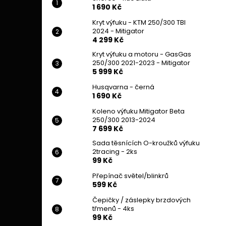
1 690 Kč
Kryt výfuku - KTM 250/300 TBI
2024 - Mitigator
4 299 Kč
Kryt výfuku a motoru - GasGas
250/300 2021-2023 - Mitigator
5 999 Kč
Husqvarna - černá
1 690 Kč
Koleno výfuku Mitigator Beta
250/300 2013-2024
7 699 Kč
Sada těsnících O-kroužků výfuku
2tracing - 2ks
99 Kč
Přepínač světel/blinkrů
599 Kč
Čepičky / záslepky brzdových
třmenů - 4ks
99 Kč