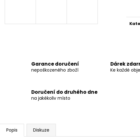
Měr
KRYT VÝFUKU - KTM 250/300 TBI 2024 -
KRYT VÝFUKU A
MITIGATOR
250/300 2021-2
cena
4 299 Kč
5 999 Kč
Kate
Garance doručení
Dárek zda
nepoškozeného zboží
Ke každé obj
Doručení do druhého dne
na jakékoliv místo
Popis
Diskuze