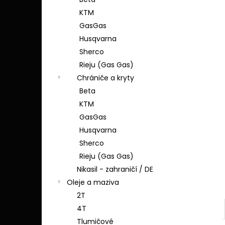
SHERCO - FLUO ŽLUTÁ
l
KTM
1 690 Kč
GasGas
Husqvarna
Sherco
Rieju (Gas Gas)
Chrániče a kryty
Beta
KTM
GasGas
Husqvarna
Sherco
Rieju (Gas Gas)
Nikasil - zahraničí / DE
Oleje a maziva
2T
4T
Tlumičové