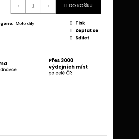
ná
 MOTORU - GASGAS
DO KOŠÍKU
023 - MITIGATOR
:
Tisk
gorie
:
Moto díly
Zeptat se
Sdílet
Přes 3000
rma
výdejních míst
ednávce
po celé ČR