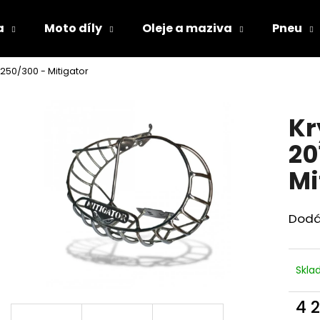
a
Moto díly
Oleje a maziva
Pneu
 250/300 - Mitigator
Co potřebujete najít?
Kr
HLEDAT
20
Mi
Doporučujeme
Dodá
Skl
4 