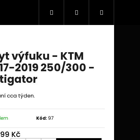
Hledat
Přihlášení
Nákupní
Doplňky a příslušenství
Obchodní podmínky
košík
yt výfuku - KTM
17-2019 250/300 -
tigator
ní cca týden.
adem
Kód:
97
Následující
299 Kč