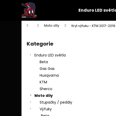
K
Přejít
na
o
Enduro LED světl
obsah
Zpět
Zpět
š
do
do
í
Domů
Moto díly
Kryt výfuku - KTM 2017-2019
k
obchodu
obchodu
P
o
Kategorie
Přeskočit
s
kategorie
t
Enduro LED světla
r
Beta
a
Gas Gas
n
Husqvarna
n
KTM
í
Sherco
p
Moto díly
a
Stupačky / pedály
n
Výfuky
e
Beta