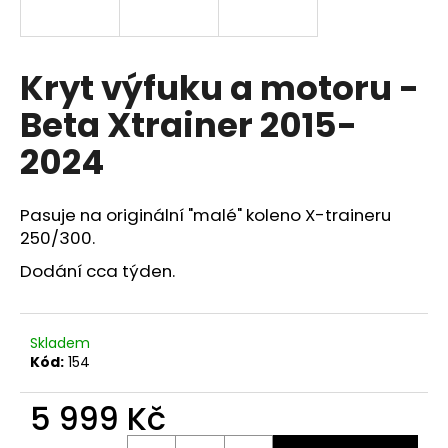
a
j
í
Kryt výfuku a motoru -
t
Beta Xtrainer 2015-
?
2024
Pasuje na originální "malé" koleno X-traineru
HLEDAT
250/300.
Dodání cca týden.
D
o
Skladem
p
Kód:
154
o
r
5 999 Kč
u
Měrná