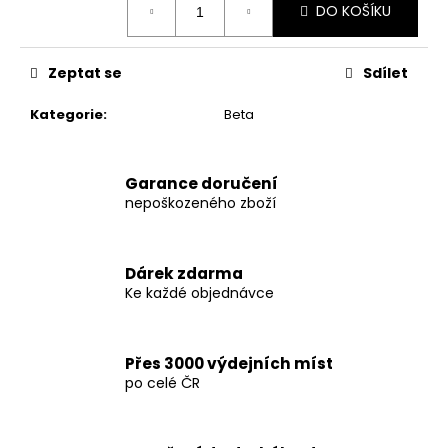
č
DO KOŠÍKU
cena:
u
j
e
Zeptat se
Sdílet
m
e
Kategorie
:
Beta
SADA
Garance doručení
TĚSNÍCÍCH
nepoškozeného zboží
O-
KROUŽKŮ
VÝFUKU
2TRACING
-
Dárek zdarma
2KS
Ke každé objednávce
99
Kč
Přes 3000 výdejních míst
po celé ČR